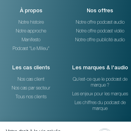
À propos
Nos offres
Notre histoire
Notre offre podcast audio
Notre approche
Notre offre podcast vidéo
Manifesto
Notre offre publicité audio
Podcast "Le Milieu"
Les cas clients
Les marques & l'audio
Nos cas client
Qu'est-ce que le podcast de
marque ?
Nos cas par secteur
Les enjeux pour les marques
Tous nos clients
Les chiffres du podcast de
marque