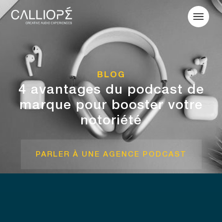
BLOG
4 avantages du podcast de
marque pour booster votre
notoriété
PARLER À UNE AGENCE PODCAST