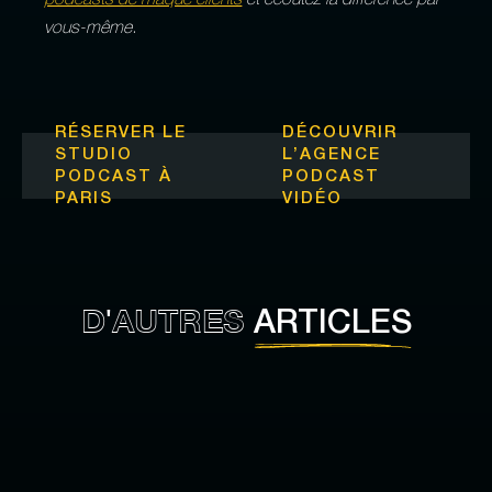
podcasts de maque clients
et écoutez la différence par
vous‑même.
RÉSERVER LE
DÉCOUVRIR
STUDIO
L’
AGENCE
PODCAST À
PODCAST
PARIS
VIDÉO
D'AUTRES
ARTICLES