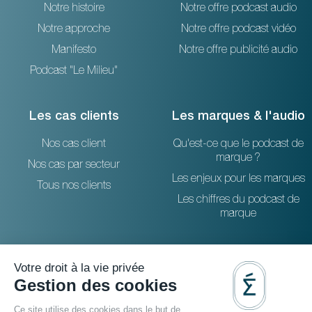
Notre histoire
Notre offre podcast audio
Notre approche
Notre offre podcast vidéo
Manifesto
Notre offre publicité audio
Podcast "Le Milieu"
Les cas clients
Les marques & l'audio
Nos cas client
Qu'est-ce que le podcast de
marque ?
Nos cas par secteur
Les enjeux pour les marques
Tous nos clients
Les chiffres du podcast de
marque
Ressources
Contactez-nous
Le blog
36 rue Emeriau - PARIS 15