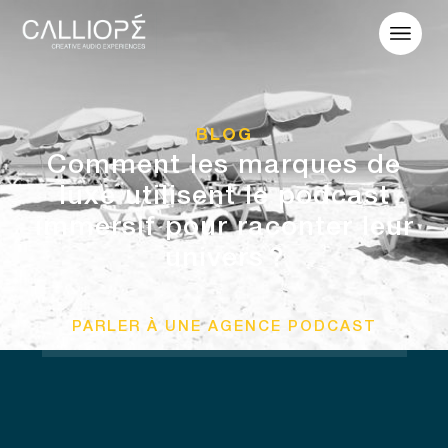
BLOG
Comment les marques de
luxe utilisent le podcast
immersif pour raconter leur
univers ?
PARLER À UNE AGENCE PODCAST