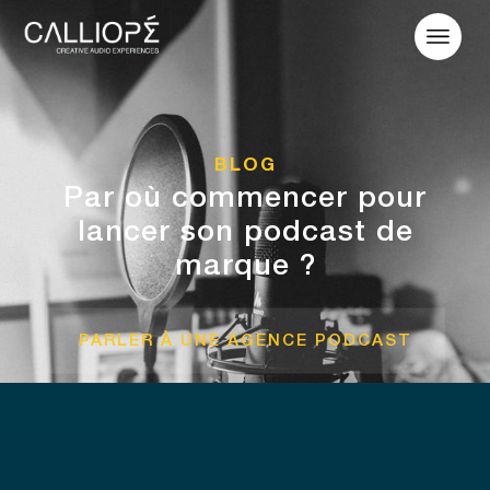
BLOG
Par où commencer pour
lancer son podcast de
marque ?
PARLER À UNE AGENCE PODCAST