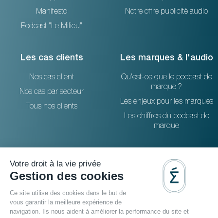
Manifesto
Notre offre publicité audio
Podcast "Le Milieu"
Les cas clients
Les marques & l'audio
Nos cas client
Qu'est-ce que le podcast de
marque ?
Nos cas par secteur
Les enjeux pour les marques
Tous nos clients
Les chiffres du podcast de
marque
Ressources
Contactez-nous
Le blog
36 rue Emeriau - PARIS 15
La FAQ
Studio podcast Paris