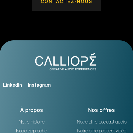
CONTACTEZ-NOUS
LinkedIn
Instagram
À propos
Nos offres
Notre histoire
Notre offre podcast audio
Notre approche
Notre offre podcast vidéo