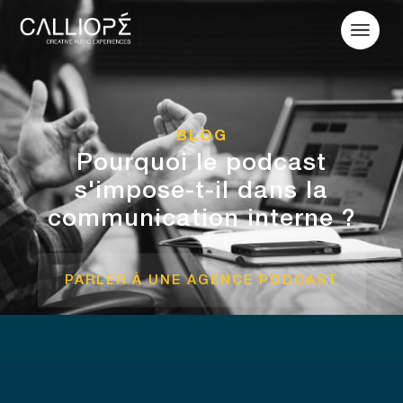
BLOG
Pourquoi le podcast
s'impose-t-il dans la
communication interne ?
PARLER À UNE AGENCE PODCAST