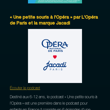
« Une petite souris à l’Opéra » par L’Opéra
de Paris et la marque Jacadi
Écouter le podcast
Destiné aux 6-12 ans, le podcast « Une petite souris à
l’Opéra » est une première dans le podcast pour