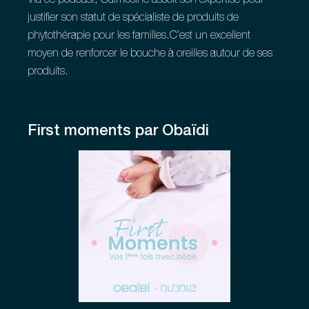
Via ce podcast, Calmosine assoit son expertise pour
justifier son statut de spécialiste de produits de
phytothérapie pour les familles.C’est un excellent
moyen de renforcer le bouche à oreilles autour de ses
produits.
First moments par Obaïdi