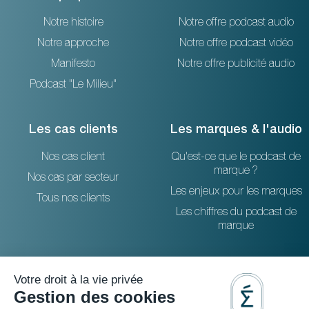
Notre histoire
Notre offre podcast audio
Notre approche
Notre offre podcast vidéo
Manifesto
Notre offre publicité audio
Podcast "Le Milieu"
Les cas clients
Les marques & l'audio
Nos cas client
Qu'est-ce que le podcast de
marque ?
Nos cas par secteur
Les enjeux pour les marques
Tous nos clients
Les chiffres du podcast de
marque
Ressources
Contactez-nous
Le blog
36 rue Emeriau - PARIS 15